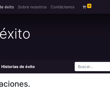
0
de éxito
Sobre nosotros
Contáctenos
éxito
Historias de éxito
aciones.