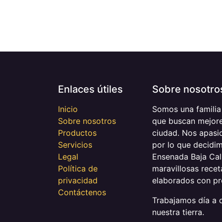
Enlaces útiles
Sobre nosotro
Inicio
Somos una familia
Sobre nosotros
que buscan mejore
Productos
ciudad. Nos apasi
Servicios
por lo que decidim
Legal
Ensenada Baja Cali
Política de
maravillosas receta
privacidad
elaborados con pro
Contáctenos
Trabajamos día a d
nuestra tierra.