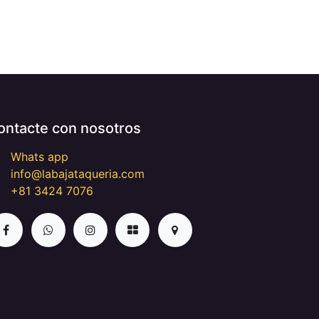
ontacte con nosotros
Whats app
info@labajataqueria.com
+81 3424 7076